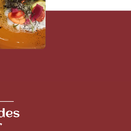
des
r