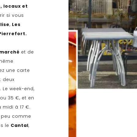
s, locaux et
ir si vous
lise
,
Les
Pierrefort.
 marché
et de
e même
ez une carte
: deux
. Le week-end,
ou 35 €, et en
 midi à 17 €.
 à peu comme
ns le
Cantal
,