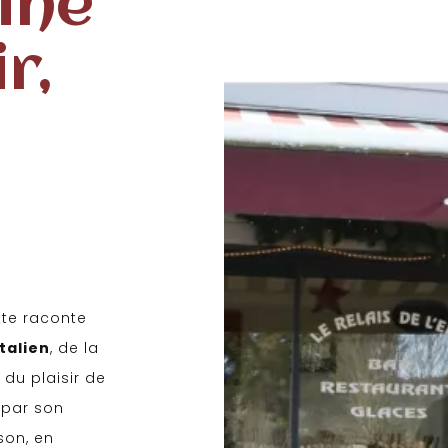
ine
r,
tte raconte
talien
, de la
 du plaisir de
é par son
son, en