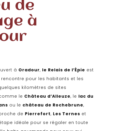
eu de
age à
our
uvert à
Oradour
,
le Relais de l’Épie
est
 rencontre pour les habitants et les
 quelques kilomètres de sites
 comme le
Château d’Alleuze
, le
lac du
ans
ou le
château de Rochebrune
,
 proche de
Pierrefort
,
Les Ternes
et
'étape idéale pour se régaler en toute